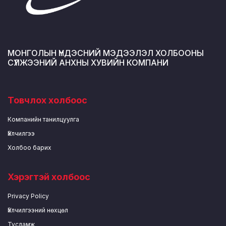
МОНГОЛЫН ҮНДЭСНИЙ МЭДЭЭЛЭЛ ХОЛБООНЫ
СҮЛЖЭЭНИЙ АНХНЫ ХУВИЙН КОМПАНИ
Товчлох холбоос
Компанийн танилцуулга
Үйлчилгээ
Холбоо барих
Хэрэгтэй холбоос
Privacy Policy
Үйлчилгээний нөхцөл
Тусламж