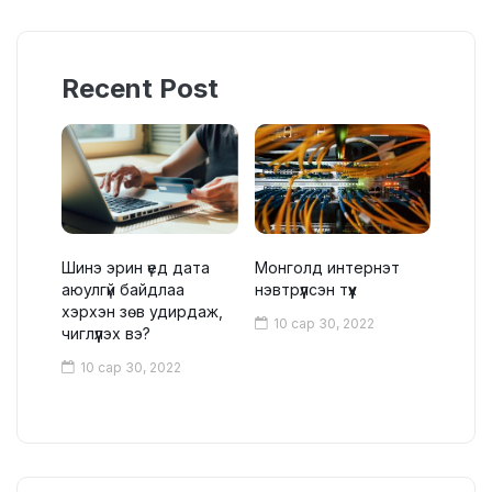
Recent Post
Шинэ эрин үед дата
Монголд интернэт
аюулгүй байдлаа
нэвтрүүлсэн түүх
хэрхэн зөв удирдаж,
10 сар 30, 2022
чиглүүлэх вэ?
10 сар 30, 2022