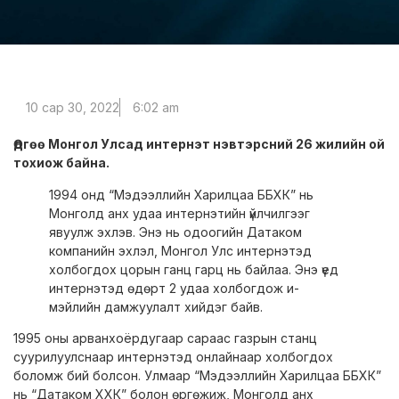
10 сар 30, 2022
6:02 am
Өдгөө Монгол Улсад интернэт нэвтэрсний 26 жилийн ой
тохиож байна.
1994 онд “Мэдээллийн Харилцаа ББХК” нь
Монголд анх удаа интернэтийн үйлчилгээг
явуулж эхлэв. Энэ нь одоогийн Датаком
компанийн эхлэл, Монгол Улс интернэтэд
холбогдох цорын ганц гарц нь байлаа. Энэ үед
интернэтэд өдөрт 2 удаа холбогдож и-
мэйлийн дамжуулалт хийдэг байв.
1995 оны арванхоёрдугаар сараас газрын станц
суурилуулснаар интернэтэд онлайнаар холбогдох
боломж бий болсон. Улмаар “Мэдээллийн Харилцаа ББХК”
нь “Датаком ХХК” болон өргөжиж, Монголд анх