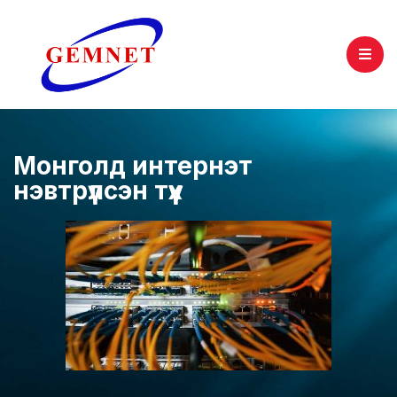
Монголд интернэт
нэвтрүүлсэн түүх