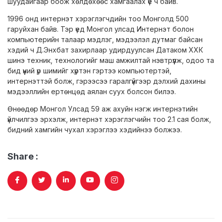
шуудайгаар боож хөлдөхөөс хамгаалах үе ч байв.
1996 онд интернэт хэрэглэгчдийн тоо Монголд 500
гаруйхан байв. Тэр үед Монгол улсад Интернэт болон
компьютерийн талаар мэдлэг, мэдээлэл дутмаг байсан
хэдий ч Д.Энхбат захирлаар удирдуулсан Датаком ХХК
шинэ техник, технологийг маш амжилтай нэвтрүүлж, одоо та
бид үүний үр шимийг хүртэн гэртээ компьютертэй,
интернэттэй болж, гэрээсээ гаралгүйгээр дэлхий дахины
мэдээллийн ертөнцөд аялан суух болсон билээ.
Өнөөдөр Монгол Улсад 59 аж ахуйн нэгж интернэтийн
үйлчилгээ эрхэлж, интернэт хэрэглэгчийн тоо 2.1 сая болж,
бидний хамгийн чухал хэрэглээ хэдийнээ болжээ.
Share :