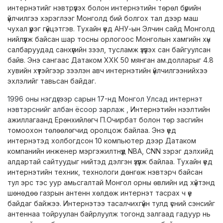
интернэтийг нэвтрүүлэх болон интернэтийн төрөл бүрийн
үйлчилгээ хэрэглээг Монголд бий болгох тал дээр маш
чухал үүрэг гүйцэтгэв. Тухайн үед АНУ-ын Элчин сайд Монголд
нийлүүлж байсан шар тосны орлогоос Монголын хамгийн хүн
салбаруудад санхүүгийн зээл, тусламж үзүүлэх сан байгуулсан
байв. Энэ сангаас Датаком ХХК 50 мянган ам.долларыг 4.8
хувийн хүүтэйгээр зээлэн авч интернэтийн үйлчилгээнийхээ
эхлэлийг тавьсан байдаг.
1996 оны нэгдүгээр сарын 17-нд Монгол Улсад интернэт
нэвтэрснийг албан ёсоор зарлаж
, Интернэтийн нээлтийн
ажиллагаанд Ерөнхийлөгч П.Очирбат болон төр засгийн
томоохон төлөөлөгчид оролцож байлаа. Энэ үед
интернэтэд холбогдсон 10 компьютер дээр Датаком
компанийн инженер мэргэжилтнүүд NBA, CNN зэрэг дэлхийд
алдартай сайтуудыг нийтэд дэлгэн үзүүлж байлаа. Тухайн үед
интернэтийн техник, технологи дөнгөж нэвтэрч байсан
тул эрс тэс уур амьсгалтай Монгол орны өвлийн ид хүйтэнд
шөнөдөө газрын антенн хөлдөж интернэт тасрах ч үе
байдаг байжээ. Интернэтээ тасалчихгүйн тулд үсний сэнсийг
антеннаа тойруулан байрлуулж тогонд залгаад гадуур нь