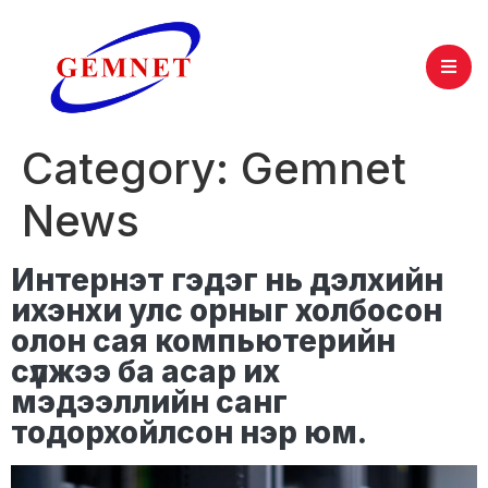
Category:
Gemnet
News
Интернэт гэдэг нь дэлхийн
ихэнхи улс орныг холбосон
олон сая компьютерийн
сүлжээ ба асар их
мэдээллийн санг
тодорхойлсон нэр юм.