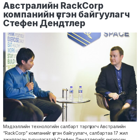
Австралийн RackCorp
компанийн үүсгэн байгуулагч
Стефен Дендтлер
Мэдээллийн технологийн салбарт тэргүүлэгч Австралийн
“RackCorp” компанийг үүсгэн байгуулагч, салбартаа 17 жил
ажилласан туршлагатай Стефен Дендтлерийг өнгөрсөн