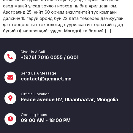
сард манай улсад зочлон ирэхэд нь бид ярилцсан юм.
Австралид 25, нийт 60 орчим ажилтантай тус компани
дэлхийн 10 гаруй оронд буй 22 дата төвөөрөө дамжуулан
үүлэн тооцооллын технологид суурилсан интернэтийн дэд
бүтцийн үйлчилгээнүүдийг үзүүлдэг. Магадгүй та бидний […]
Give Us A Call
+(976) 7016 0055 / 6001
Send Us A Message
contact@gemnet.mn
Official Location
Peace avenue 62, Ulaanbaatar, Mongolia
Opening Hours
09:00 AM - 18:00 PM