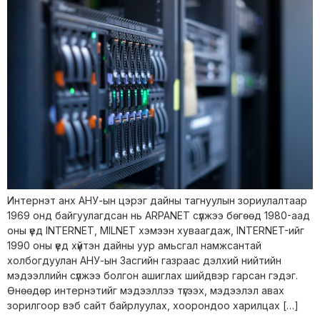
Интернэт анх АНУ-ын цэрэг дайны тагнуулын зориулалтаар
1969 онд байгуулагдсан нь ARPANET сүлжээ бөгөөд 1980-аад
оны үед INTERNET, MILNET хэмээн хуваагдаж, INTERNET-ийг
1990 оны үед хүйтэн дайны уур амьсгал намжсантай
холбогдуулан АНУ-ын Засгийн газраас дэлхий нийтийн
мэдээллийн сүлжээ болгон ашиглах шийдвэр гарсан гэдэг.
Өнөөдөр интернэтийг мэдээллээ түгээх, мэдээлэл авах
зорилгоор вэб сайт байрлуулах, хоорондоо харилцах […]