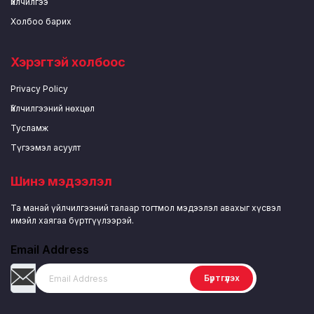
Үйлчилгээ
Холбоо барих
Хэрэгтэй холбоос
Privacy Policy
Үйлчилгээний нөхцөл
Тусламж
Түгээмэл асуулт
Шинэ мэдээлэл
Та манай үйлчилгээний талаар тогтмол мэдээлэл авахыг хүсвэл
имэйл хаягаа бүртгүүлээрэй.
Email Address
Бүртгүүлэх