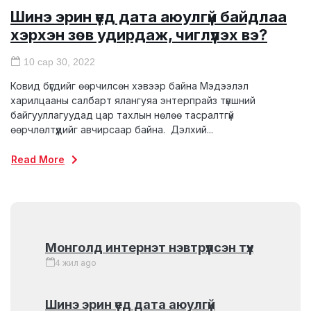
Шинэ эрин үед дата аюулгүй байдлаа
хэрхэн зөв удирдаж, чиглүүлэх вэ?
10 сар 30, 2022
Ковид бүгдийг өөрчилсөн хэвээр байна Мэдээлэл
харилцааны салбарт ялангуяа энтерпрайз түвшний
байгууллагуудад цар тахлын нөлөө тасралтгүй
өөрчлөлтүүдийг авчирсаар байна. Дэлхий...
Read More
Монголд интернэт нэвтрүүлсэн түүх
4 жил ago
Шинэ эрин үед дата аюулгүй