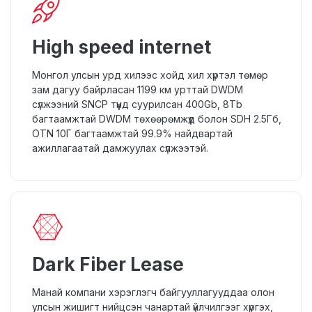
High speed internet
Монгол улсын урд хилээс хойд хил хүртэл төмөр
зам дагуу байрласан 1199 км урттай DWDM
сүлжээний SNCP түүнд суурилсан 400Gb, 8Tb
багтаамжтай DWDM төхөөрөмжүүд болон SDH 2.5Гб,
OTN 10Г багтаамжтай 99.9% найдвартай
ажиллагаатай дамжуулах сүлжээтэй.
Dark Fiber Lease
Манай компани хэрэглэгч байгууллагууддаа олон
улсын жишигт нийцсэн чанартай үйлчилгээг хүргэх,