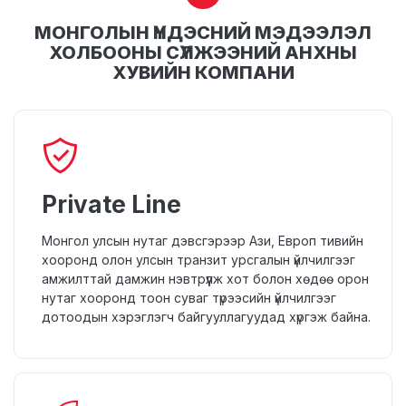
МОНГОЛЫН ҮНДЭСНИЙ МЭДЭЭЛЭЛ
ХОЛБООНЫ СҮЛЖЭЭНИЙ АНХНЫ
ХУВИЙН КОМПАНИ
Private Line
Монгол улсын нутаг дэвсгэрээр Ази, Европ тивийн
хооронд олон улсын транзит урсгалын үйлчилгээг
амжилттай дамжин нэвтрүүлж хот болон хөдөө орон
нутаг хооронд тоон суваг түрээсийн үйлчилгээг
дотоодын хэрэглэгч байгууллагуудад хүргэж байна.