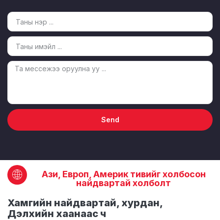
Send
Ази, Европ, Америк тивийг холбосон
найдвартай холболт
Хамгийн найдвартай, хурдан,
Дэлхийн хаанаас ч