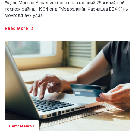
Өдгөө Монгол Улсад интернэт нэвтэрсний 26 жилийн ой
тохиож байна. 1994 онд “Мэдээллийн Харилцаа ББХК” нь
Монголд анх удаа...
Read More
Gemnet News