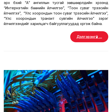
эрх бүхий “А” ангиллын тусгай зөвшөөрлүүдийн хүрээнд
“Интернэтийн бөөнийн үйлчилгээ”, “Тоон суваг түрээсийн
үйлчилгээ”, “Улс хоорондын тоон суваг түрээсийн үйлчилгээ”,
“Улс хоорондын транзит сувгийн үйлчилгээ” зэрэг
үйлчилгээнүүдийг харилцагч байгууллагуудад хүргэж байна.
Дэлгэрэнгүй ...