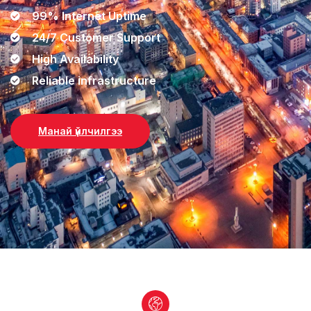
99% Internet Uptime
24/7 Customer Support
High Availability
Reliable infrastructure
Манай үйлчилгээ