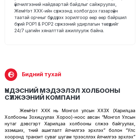
үйлчилгээний найдвартай байдлыг сайжруулах,
ЖемНэт ХХК-ийн сүлжээнд холбогдох газарзүйн
таатай орчныг бүрдүүлэх зорилгоор өөр өөр байршил
бүхий POP1 & POP2 сүлжээний удирлагын төвүүдийг
24/7 цагийн хяналттай ажиллуулж байна.
Бидний тухай
ҮНДЭСНИЙ МЭДЭЭЛЭЛ ХОЛБООНЫ
СҮЛЖЭЭНИЙ КОМПАНИ
ЖемНэт ХХК нь Монгол улсын ХХЗХ
(
Харилцаа
Холбооны Зохицуулах Хороо
)-
ноос авсан “Монгол Улсын
нутаг дэвсгэрт Харилцаа холбооны сүлжээ байгуулах,
эзэмших, түүний ашиглалт үйлчилгээ эрхлэх” болон “Улс
хооронд транзит суваг шугам түрээслүүлэх үйлчилгээ эрхлэх”