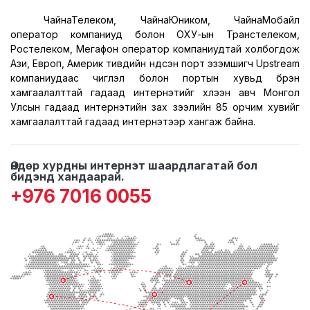
ЧайнаТелеком, ЧайнаЮником, ЧайнаМобайл
оператор компаниуд болон ОХУ-ын Транстелеком,
Ростелеком, Мегафон оператор компаниудтай холбогдож
Ази, Европ, Америк
тивүүдийн
үндсэн порт эзэмшигч Upstream
компаниудаас чиглэл болон портын хувьд бүрэн
хамгаалалттай гадаад интернэтийг хүлээн авч Монгол
Улсын гадаад интернэтийн зах зээлийн 85 орчим хувийг
хамгаалалттай гадаад интернэтээр хангаж байна.
Өндөр хурдны интернэт шаардлагатай бол
бидэнд хандаарай.
+976 7016 0055