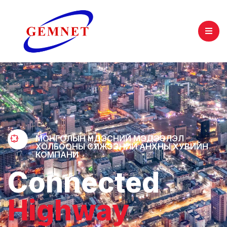
МОНГОЛЫН ҮНДЭСНИЙ МЭДЭЭЛЭЛ
ХОЛБООНЫ СҮЛЖЭЭНИЙ АНХНЫ ХУВИЙН
КОМПАНИ
Connected
H
i
g
h
w
a
y