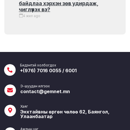
байдлаа хэрхэн зөв удирдаж,
чиглүүлэх вэ?
4 жил ago
Бидэнтэй холбогдох
+(976) 7016 0055 / 6001
Э-шуудан илгээх
contact@gemnet.mn
Хаяг
Энхтайвны өргөн чөлөө 62, Баянгол,
Улаанбаатар
Ажлын цаг