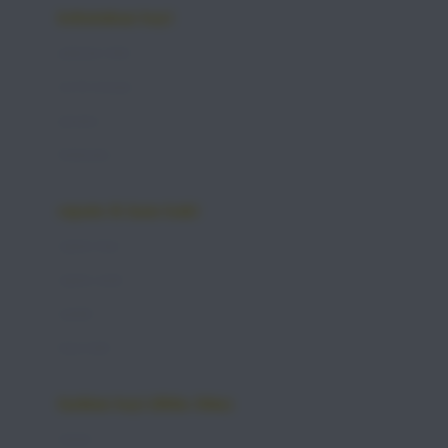
kebutuhan bayi
Bio Oil
pakaian tidur
Biolane
set & terusan
Bite Fighters
piyama
Bizzi Growin
bodysuits
Blackmores
Blooming Marvellous
sepatu & kaus kaki
Bonnels
sepatu bayi
Bravado
sepatu anak
Bruder
sandal
Brush Baby
kaus kaki
Buds Organics
Bugaboo
fashion bayi (0bln-3thn)
Buggygear
atasan