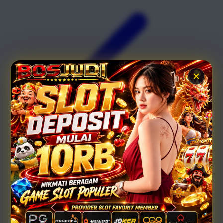
Xootz
Y
Yamatoya
Z
Zaxy
Zoggs
0-9
4Moms
59S