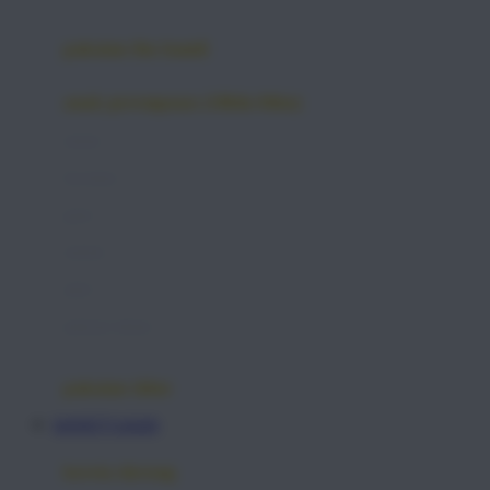
Dae Organics
Docare
pakaian ibu hamil
Doona
anak perempuan (18bln-8thn)
Down To Earth
atasan
Drew
bawahan
Dr. Brown's
gaun
E
setelan
ELC
jaket
Ergobaby
pakaian dalam
Expert Care
Ezyroller
pakaian tidur
TANTE777 LOGIN
F
kereta dorong
Felt So Sweet