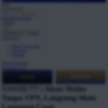
Q
Cari
QV Baby
Pencarian Lanjutan
R
cancel
Cari
Real Shades
cancel
Akun Saya
rgb(255, 217, 0) Castle
Masuk / buat akun
Ribbon Madness
buat akun
Bantuan
S
Daftar Keinginan
Keranjang Saya
Sebamed
Silver Cross
LOGIN
DAFTAR
Simply Idea
TANTE777 | Akses Mulus
Skip Hop
Tanpa VPN, Langsung Main
Spectra
Langsung Cuan