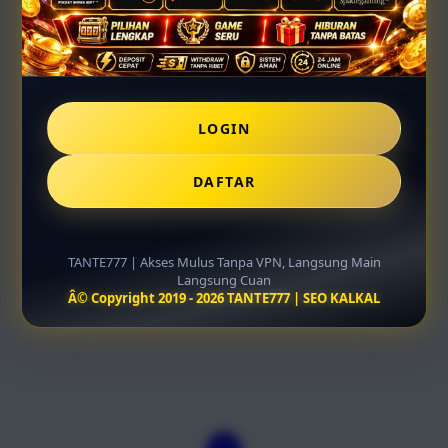
LOGIN
DAFTAR
TANTE777 | Akses Mulus Tanpa VPN, Langsung Main
Langsung Cuan
Â© Copyright 2019 - 2026 TANTE777 | SEO KALKAL