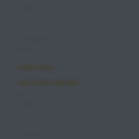
Bumkins
bawahan
C
gaun
setelan
Cetaphil
jaket & kardigan
Chicco
aksesoris
Childlife
Clevamama
pakaian renang
Cocolatte
anak laki-laki (18bln-8thn)
Cottonseeds
Cozy N Safe
atasan
Crane
bawahan
Cybex
setelan
jaket
D
pakaian dalam