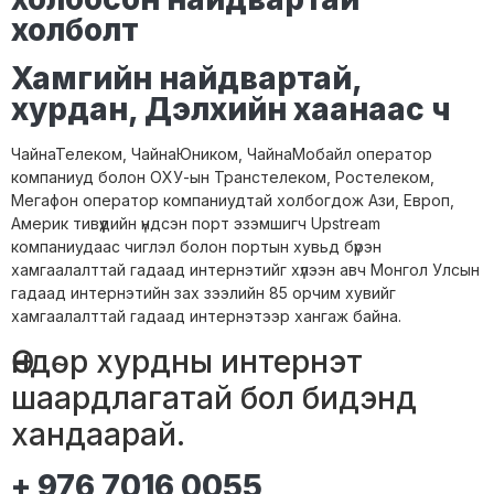
холболт
Хамгийн найдвартай,
хурдан, Дэлхийн хаанаас ч
ЧайнаТелеком, ЧайнаЮником, ЧайнаМобайл оператор
компаниуд болон ОХУ-ын Транстелеком, Ростелеком,
Мегафон оператор компаниудтай холбогдож Ази, Европ,
Америк тивүүдийн үндсэн порт эзэмшигч Upstream
компаниудаас чиглэл болон портын хувьд бүрэн
хамгаалалттай гадаад интернэтийг хүлээн авч Монгол Улсын
гадаад интернэтийн зах зээлийн 85 орчим хувийг
хамгаалалттай гадаад интернэтээр хангаж байна.
Өндөр хурдны интернэт
шаардлагатай бол бидэнд
хандаарай.
+ 976 7016 0055