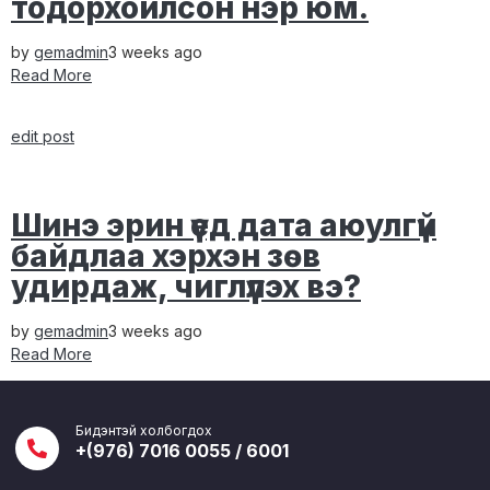
тодорхойлсон нэр юм.
by
gemadmin
3 weeks ago
Read More
edit post
Шинэ эрин үед дата аюулгүй
байдлаа хэрхэн зөв
удирдаж, чиглүүлэх вэ?
by
gemadmin
3 weeks ago
Read More
Бидэнтэй холбогдох
+(976) 7016 0055 / 6001