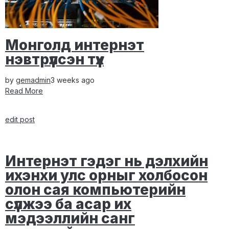
Монголд интернэт
нэвтрүүлсэн түүх
by
gemadmin
3 weeks ago
Read More
edit post
Интернэт гэдэг нь дэлхийн
ихэнхи улс орныг холбосон
олон сая компьютерийн
сүлжээ ба асар их
мэдээллийн санг