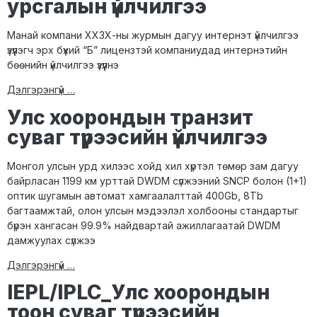
урсгалын үйлчилгээ
Манай компани ХХЗХ-ны журмын дагуу интернэт үйлчилгээ
үзүүлэгч эрх бүхий “Б” лицензтэй компаниудад интернэтийн
бөөнийн үйлчилгээ үзүүлнэ
Дэлгэрэнгүй …
Улс хоорондын транзит
суваг түрээсийн үйлчилгээ
Монгол улсын урд хилээс хойд хил хүртэл төмөр зам дагуу
байрласан 1199 км урттай DWDM сүлжээний SNCP болон (1+1)
оптик шугамын автомат хамгаалалттай 400Gb, 8Tb
багтаамжтай, олон улсын мэдээлэл холбооны стандартыг
бүрэн хангасан 99.9% найдвартай ажиллагаатай DWDM
дамжуулах сүлжээ
Дэлгэрэнгүй …
IEPL/IPLC_Улс хоорондын
тоон суваг түрээсийн