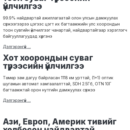
үйлчилгээ
99.9% найдвартай ажиллагаатай олон улсын дамжуулах
сүлжээгээрээ цэгээс цэгт их багтаамжийн улс хоорондын
тоон сувгийн үйлчилгээг чанартай, найдвартайгаар хэрэглэгч
байгууллагуудад хүргэнэ
Дэлгэрэнгүй …
Хот хоорондын суваг
түрээсийн үйлчилгээ
Төмөр зам дагуу байрласан 1118 км урттай, (1+1) оптик
шугамын автомат хамгаалалттай, SDH 2.5Гб, OTN 10Г
багтаамжтай орон нутгийн дамжуулах сүлжээ
Дэлгэрэнгүй …
Ази, Европ, Америк тивийг
холбосон найдвартай