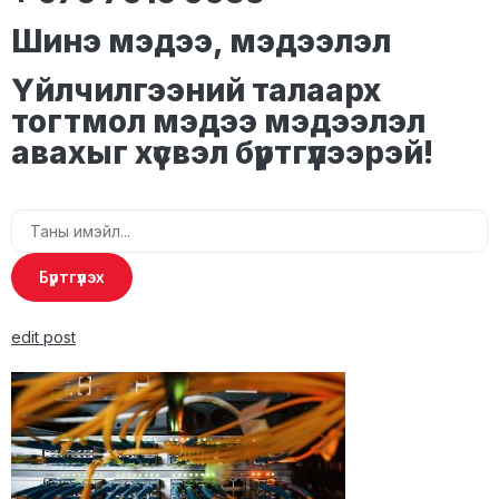
Шинэ мэдээ, мэдээлэл
Үйлчилгээний талаарх
тогтмол мэдээ мэдээлэл
авахыг хүсвэл бүртгүүлээрэй!
Бүртгүүлэх
edit post