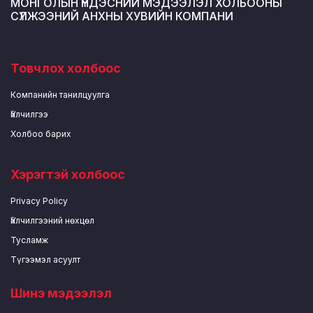
МОНГОЛЫН ҮНДЭСНИЙ МЭДЭЭЛЭЛ ХОЛБООНЫ
СҮЛЖЭЭНИЙ АНХНЫ ХУВИЙН КОМПАНИ
Товчлох холбоос
Компанийн танилцуулга
Үйлчилгээ
Холбоо барих
Хэрэгтэй холбоос
Privacy Policy
Үйлчилгээний нөхцөл
Тусламж
Түгээмэл асуулт
Шинэ мэдээлэл